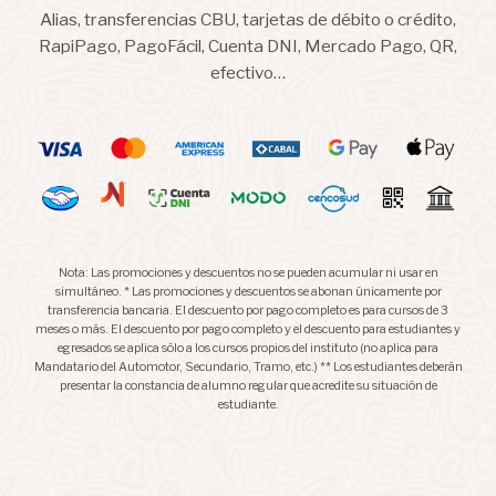
Alias, transferencias CBU, tarjetas de débito o crédito,
RapiPago, PagoFácil, Cuenta DNI, Mercado Pago, QR,
efectivo…
Nota: Las promociones y descuentos no se pueden acumular ni usar en
simultáneo. * Las promociones y descuentos se abonan únicamente por
transferencia bancaria. El descuento por pago completo es para cursos de 3
meses o más. El descuento por pago completo y el descuento para estudiantes y
egresados se aplica sólo a los cursos propios del instituto (no aplica para
Mandatario del Automotor, Secundario, Tramo, etc.) ** Los estudiantes deberán
presentar la constancia de alumno regular que acredite su situación de
estudiante.