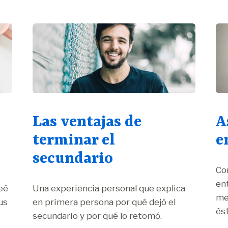
Las ventajas de
A
terminar el
e
secundario
Co
ent
eé
Una experiencia personal que explica
me
us
en primera persona por qué dejó el
és
secundario y por qué lo retomó.